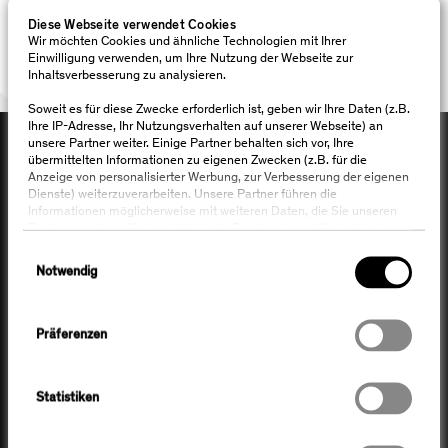
Diese Webseite verwendet Cookies
Wir möchten Cookies und ähnliche Technologien mit Ihrer
Einwilligung verwenden, um Ihre Nutzung der Webseite zur
Inhaltsverbesserung zu analysieren.
Soweit es für diese Zwecke erforderlich ist, geben wir Ihre Daten (z.B.
Ihre IP-Adresse, Ihr Nutzungsverhalten auf unserer Webseite) an
unsere Partner weiter. Einige Partner behalten sich vor, Ihre
übermittelten Informationen zu eigenen Zwecken (z.B. für die
Anzeige von personalisierter Werbung, zur Verbesserung der eigenen
Dienste) weiterzuverarbeiten. Unsere Partner führen die
Informationen möglicherweise mit weiteren Daten, die Sie unseren
Partnern anderweitig bereitstellen (z.B. auf anderen Webseiten, in
Apps), zusammen. Ihre Informationen können dabei auch
Einwilligungsauswahl
KONTAKT AUFNEHMEN
geräteübergreifend verknüpft werden. Wir weisen darauf hin, dass
Notwendig
sich die Server unserer Partner in Drittländern befinden können, in
denen gegebenenfalls kein gleichwertiges Datenschutzniveau
gewährleistet ist. Weitere Informationen finden Sie unter "Details
NEWSLETTER ABONNIEREN
Datenschutzerklärung
zeigen" und in unserer
.
Präferenzen
Sie können die Funktionen der Webseite für alle vorstehenden
Zwecke ("Cookies zulassen") oder nur für die von Ihnen angeklickten
Statistiken
Zwecke ("Auswahl erlauben") aktivieren. Sie können eine einmal
erteilte Einwilligung jederzeit frei und mit Wirkung für die Zukunft
widerrufen.