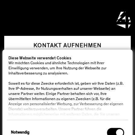
KONTAKT AUFNEHMEN
Diese Webseite verwendet Cookies
Wir möchten Cookies und ähnliche Technologien mit Ihrer
NEWSLETTER ABONNIEREN
Einwilligung verwenden, um Ihre Nutzung der Webseite zur
Inhaltsverbesserung zu analysieren.
Soweit es für diese Zwecke erforderlich ist, geben wir Ihre Daten (z.B.
Ihre IP-Adresse, Ihr Nutzungsverhalten auf unserer Webseite) an
unsere Partner weiter. Einige Partner behalten sich vor, Ihre
übermittelten Informationen zu eigenen Zwecken (z.B. für die
Anzeige von personalisierter Werbung, zur Verbesserung der eigenen
Dienste) weiterzuverarbeiten. Unsere Partner führen die
Informationen möglicherweise mit weiteren Daten, die Sie unseren
Partnern anderweitig bereitstellen (z.B. auf anderen Webseiten, in
URBAN
Apps), zusammen. Ihre Informationen können dabei auch
Einwilligungsauswahl
geräteübergreifend verknüpft werden. Wir weisen darauf hin, dass
Notwendig
LIVING