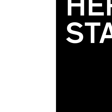
HE
ST