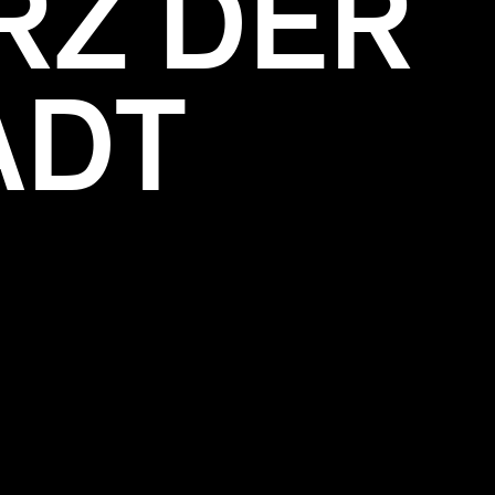
RZ DER
ADT