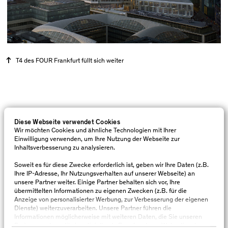
T4 des FOUR Frankfurt füllt sich weiter
Anhaltend hohe Nachfrage nach Büroflächen
Diese Webseite verwendet Cookies
bei FOUR
Wir möchten Cookies und ähnliche Technologien mit Ihrer
Vorvermietungsquote Büroflächen erreicht ca.
Einwilligung verwenden, um Ihre Nutzung der Webseite zur
Inhaltsverbesserung zu analysieren.
87 %
Soweit es für diese Zwecke erforderlich ist, geben wir Ihre Daten (z.B.
Ihre IP-Adresse, Ihr Nutzungsverhalten auf unserer Webseite) an
Die Vermietung der Büroflächen im FOUR Frankfurt
unsere Partner weiter. Einige Partner behalten sich vor, Ihre
schreitet im hohen Tempo voran: Weitere vier Etagen
übermittelten Informationen zu eigenen Zwecken (z.B. für die
Anzeige von personalisierter Werbung, zur Verbesserung der eigenen
im T4 sind vergeben. Das internationale
Dienste) weiterzuverarbeiten. Unsere Partner führen die
Gesundheitsunternehmen Sanofi bezieht mit seinem
Informationen möglicherweise mit weiteren Daten, die Sie unseren
Partnern anderweitig bereitstellen (z.B. auf anderen Webseiten, in