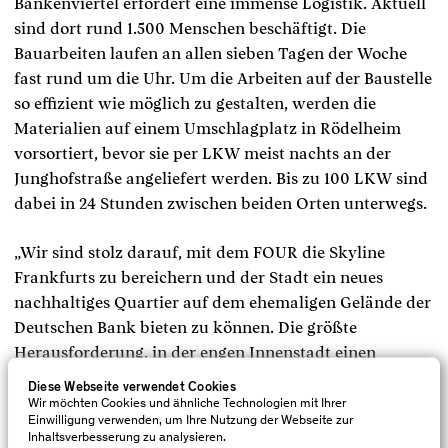
Bankenviertel erfordert eine immense Logistik. Aktuell
sind dort rund 1.500 Menschen beschäftigt. Die
Bauarbeiten laufen an allen sieben Tagen der Woche
fast rund um die Uhr. Um die Arbeiten auf der Baustelle
so effizient wie möglich zu gestalten, werden die
Materialien auf einem Umschlagplatz in Rödelheim
vorsortiert, bevor sie per LKW meist nachts an der
Junghofstraße angeliefert werden. Bis zu 100 LKW sind
dabei in 24 Stunden zwischen beiden Orten unterwegs.
„Wir sind stolz darauf, mit dem FOUR die Skyline
Frankfurts zu bereichern und der Stadt ein neues
nachhaltiges Quartier auf dem ehemaligen Gelände der
Deutschen Bank bieten zu können. Die größte
Herausforderung, in der engen Innenstadt einen
solchen Bau zu realisieren, haben wir erfolgreich
Diese Webseite verwendet Cookies
gemeistert dank unserer Experten für Logistik,
Wir möchten Cookies und ähnliche Technologien mit Ihrer
Einwilligung verwenden, um Ihre Nutzung der Webseite zur
Bauplanung, technischem Ausbau und
Inhaltsverbesserung zu analysieren.