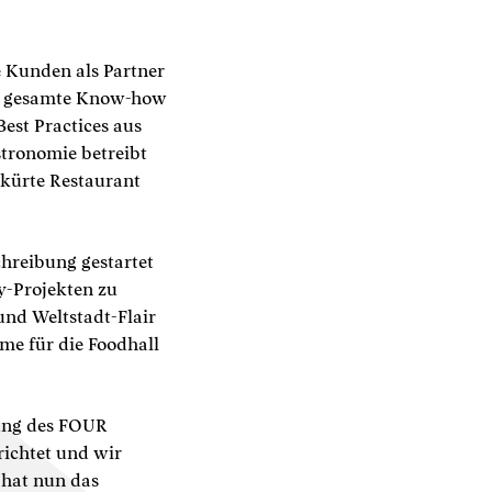
e Kunden als Partner
as gesamte Know-how
est Practices aus
tronomie betreibt
ekürte Restaurant
chreibung gestartet
y-Projekten zu
und Weltstadt-Flair
me für die Foodhall
tung des FOUR
richtet und wir
 hat nun das