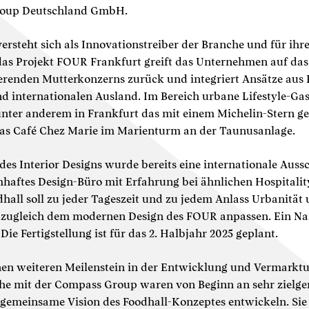
oup Deutschland GmbH.
rsteht sich als Innovationstreiber der Branche und für ihr
das Projekt FOUR Frankfurt greift das Unternehmen auf d
ierenden Mutterkonzerns zurück und integriert Ansätze aus B
 internationalen Ausland. Im Bereich urbane Lifestyle-Gas
nter anderem in Frankfurt das mit einem Michelin-Stern g
as Café Chez Marie im Marienturm an der Taunusanlage.
des Interior Designs wurde bereits eine internationale Auss
mhaftes Design-Büro mit Erfahrung bei ähnlichen Hospitalit
dhall soll zu jeder Tageszeit und zu jedem Anlass Urbanität 
h zugleich dem modernen Design des FOUR anpassen. Ein Na
 Die Fertigstellung ist für das 2. Halbjahr 2025 geplant.
nen weiteren Meilenstein in der Entwicklung und Vermark
che mit der Compass Group waren von Beginn an sehr zielge
 gemeinsame Vision des Foodhall-Konzeptes entwickeln. Sie