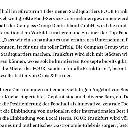
odhall im Büroturm T1 des neuen Stadtquartiers FOUR Frank
eltweit größte Food-Service-Unternehmen gewonnen werden
haft der Compass Group Deutschland GmbH, wird die rund
ternationalem Vorbild kuratieren und zu einer der Top-Foo
 „Dass wir ein so namhaftes und erfahrenes Unternehmen fü
nten, ist für uns ein toller Erfolg. Die Compass Group wird
 Stadtquartiers machen. Frankfurt wird sich mit Städten w
n können, wo es solche kuratierten Konzepte bereits gibt.
 die Mieter des FOUR, sondern für alle Frankfurter“, beton
esellschafter von Groß & Partner.
ere Gastronomien mit einem vielfältigen Angebot von Sus
r Küche eingerichtet. Geplant sind auch diverse Bars, ein D
 die Positionierung der Foodhall als innovative, zentrale F
t die Einbindung von nationalen oder internationalen Best
 die Einbindung von Local Heros. FOUR Frankfurt wird völ
rbanes und authentisches Gastronomie-Erlebnis sorgen“, bet