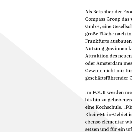
Als Betreiber der Fo
Compass Group das w
GmbH, eine Gesellsc
große Fläche nach in
Frankfurts ausbauen.
Nutzung gewinnen kon
Attraktion des neuen
oder Amsterdam messe
Gewinn nicht nur für
geschäftsführender G
Im FOUR werden mehr
bis hin zu gehobenere
eine Kochschule. „Für
Rhein-Main-Gebiet is
ebenso elementar wie
setzen und für ein u