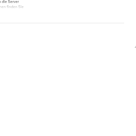
 die Server
nen finden Sie
 erlauben")
COOKIE-EINSTELLUNGEN BEARBEITEN