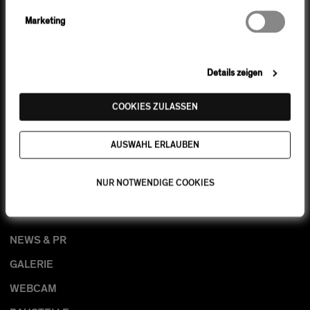
widerrufen.
Marketing
DATENSCHUTZ
IMPRESSUM
URBAN
Details zeigen
LIVING
COOKIES ZULASSEN
OFFICE
AUSWAHL ERLAUBEN
ABOUT FOUR
LAGE & UMFELD
NUR NOTWENDIGE COOKIES
ARCHITEKT & ENTWICKLER
NEWS & PR
GALERIE
WEBCAM