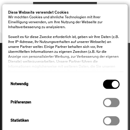
ALLE AKTUELLEN THEMEN
Diese Webseite verwendet Cookies
Wir möchten Cookies und ähnliche Technologien mit Ihrer
Einwilligung verwenden, um Ihre Nutzung der Webseite zur
Inhaltsverbesserung zu analysieren.
Soweit es für diese Zwecke erforderlich ist, geben wir Ihre Daten (z.B.
Ihre IP-Adresse, Ihr Nutzungsverhalten auf unserer Webseite) an
unsere Partner weiter. Einige Partner behalten sich vor, Ihre
übermittelten Informationen zu eigenen Zwecken (z.B. für die
Anzeige von personalisierter Werbung, zur Verbesserung der eigenen
Dienste) weiterzuverarbeiten. Unsere Partner führen die
Informationen möglicherweise mit weiteren Daten, die Sie unseren
Partnern anderweitig bereitstellen (z.B. auf anderen Webseiten, in
Apps), zusammen. Ihre Informationen können dabei auch
Einwilligungsauswahl
geräteübergreifend verknüpft werden. Wir weisen darauf hin, dass
Notwendig
KONTAKT AUFNEHMEN
sich die Server unserer Partner in Drittländern befinden können, in
denen gegebenenfalls kein gleichwertiges Datenschutzniveau
gewährleistet ist. Weitere Informationen finden Sie unter "Details
Datenschutzerklärung
zeigen" und in unserer
.
Präferenzen
NEWSLETTER ABONNIEREN
Sie können die Funktionen der Webseite für alle vorstehenden
Zwecke ("Cookies zulassen") oder nur für die von Ihnen angeklickten
Statistiken
Zwecke ("Auswahl erlauben") aktivieren. Sie können eine einmal
erteilte Einwilligung jederzeit frei und mit Wirkung für die Zukunft