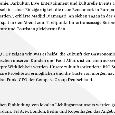
omie, Barkultur, Live-Entertainment und kulturelle Events a
oll in seiner Einzigartigkeit die neue Benchmark in Europa
werden.“, erklärte Madjid Djamegari. An sieben Tagen in der
 spät in den Abend zum Treffpunkt für ortsansässige Büro
eute und Touristen gleichermaßen.
T zeigen wir, was es heißt, die Zukunft der Gastronomie 
ischen unserem Kunden und Food Affairs ist ein eindrucksvol
pte Wirklichkeit werden. Unsere zukunftsorientierte B2C-Str
äre Projekte zu ermöglichen und die Gäste von morgen nac
stian Funk, CEO der Compass Group Deutschland.
chen Einbindung von lokalen Lieblingsrestaurants werden 
erdam, Tel Aviv, London, Berlin und Kopenhagen das Ange