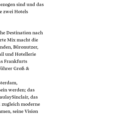
gezogen sind und das
e zwei Hotels
he Destination nach
erte Mix macht die
unden, Büronutzer,
l und Hotellerie
as Frankfurts
sführer Groß &
sterdam,
ein werden; das
ulaySinclair, das
d zugleich moderne
hmen, seine Vision