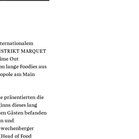
nternationalem
er DISTRIKT MARQUET
Time Out
n lange Foodies aus
tropole am Main
e präsentierten die
inns dieses lang
enen Gästen befanden
en und
 Gwechenberger
(Head of Food