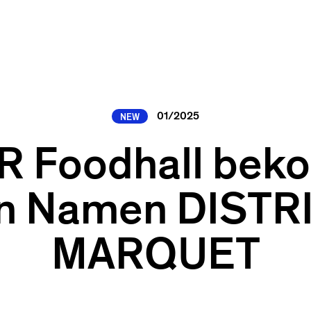
01/2025
NEW
R Foodhall bek
n Namen DISTR
MARQUET