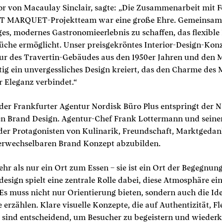
tor von Macaulay Sinclair, sagte: „Die Zusammenarbeit mit 
T MARQUET-Projektteam war eine große Ehre. Gemeinsam v
iges, modernes Gastronomieerlebnis zu schaffen, das flexible
üche ermöglicht. Unser preisgekröntes Interior-Design-Konze
tur des Travertin-Gebäudes aus den 1950er Jahren und den
tig ein unvergessliches Design kreiert, das den Charme des 
 Eleganz verbindet.“
 der Frankfurter Agentur Nordisk Büro Plus entspringt de
Brand Design. Agentur-Chef Frank Lottermann und seinem
n der Protagonisten von Kulinarik, Freundschaft, Marktged
erwechselbaren Brand Konzept abzubilden.
ehr als nur ein Ort zum Essen – sie ist ein Ort der Begegnung
design spielt eine zentrale Rolle dabei, diese Atmosphäre e
Es muss nicht nur Orientierung bieten, sondern auch die Ide
erzählen. Klare visuelle Konzepte, die auf Authentizität, Fl
, sind entscheidend, um Besucher zu begeistern und wiederk