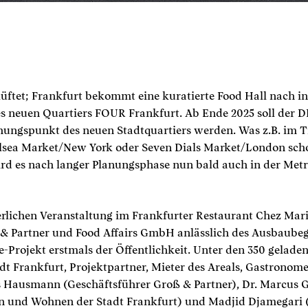
lüftet; Frankfurt bekommt eine kuratierte Food Hall nach i
es neuen Quartiers FOUR Frankfurt. Ab Ende 2025 soll d
hungspunkt des neuen Stadtquartiers werden. Was z.B. im 
lsea Market/New York oder Seven Dials Market/London scho
wird es nach langer Planungsphase nun bald auch in der Me
rlichen Veranstaltung im Frankfurter Restaurant Chez Mari
& Partner und Food Affairs GmbH anlässlich des Ausbaubeg
-Projekt erstmals der Öffentlichkeit. Unter den 350 gelad
tadt Frankfurt, Projektpartner, Mieter des Areals, Gastronom
ns Hausmann (Geschäftsführer Groß & Partner), Dr. Marcus
en und Wohnen der Stadt Frankfurt) und Madjid Djamegari 