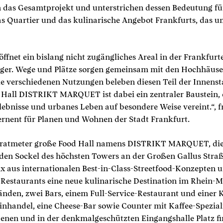
en das Gesamtprojekt und unterstrichen dessen Bedeutung fü
s Quartier und das kulinarische Angebot Frankfurts, das u
fnet ein bislang nicht zugängliches Areal in der Frankfurte
ger. Wege und Plätze sorgen gemeinsam mit den Hochhäuser
ie verschiedenen Nutzungen beleben diesen Teil der Innens
 Hall DISTRIKT MARQUET ist dabei ein zentraler Baustein,
Erlebnisse und urbanes Leben auf besondere Weise vereint.“, 
rnent für Planen und Wohnen der Stadt Frankfurt.
ratmeter große Food Hall namens DISTRIKT MARQUET, die 
 den Sockel des höchsten Towers an der Großen Gallus Straß
x aus internationalen Best-in-Class-Streetfood-Konzepten 
-Restaurants eine neue kulinarische Destination im Rhein-
nden, zwei Bars, einem Full-Service-Restaurant und einer
einhandel, eine Cheese-Bar sowie Counter mit Kaffee-Spezial
enen und in der denkmalgeschützten Eingangshalle Platz fi