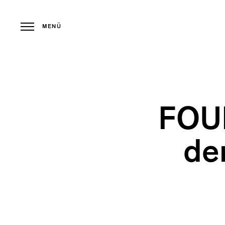
MENÜ
FOU
de