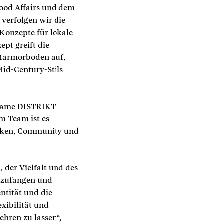
Food Affairs und dem
erfolgen wir die
 Konzepte für lokale
pt greift die
 Marmorboden auf,
Mid-Century-Stils
r Name DISTRIKT
 Team ist es
anken, Community und
, der Vielfalt und des
inzufangen und
ntität und die
exibilität und
ehren zu lassen“,