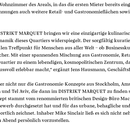
ohnzimmer des Areals, in das die ersten Mieter bereits ein
nungen auch weitere Retail- und Gastronomieflächen sowi
DISTRIKT MARQUET bringen wir eine einzigartige kulinarisc
namik dieses Quartiers widerspiegelt. Der sorgfältig kurati
len Treffpunkt für Menschen aus aller Welt – ob Businessk
her. Mit einer spannenden Mischung aus Gastronomie, Retai
Quartier zu einem lebendigen, kosmopolitischen Zentrum, d
nussvoll erlebbar macht,“ ergänzt Jens Hausmann, Geschäft
aber nicht nur die Gastronomie-Konzepte aus Stockholm, Am
und Tel Aviv, die dann im DISTRIKT MARQUET zu finden s
zept stammt vom renommierten britischen Design-Büro Maca
ewerb durchgesetzt hat und für das urbane, behagliche un
tlich zeichnet. Inhaber Mike Sinclair ließ es sich nicht ne
 Abend persönlich vorzustellen.